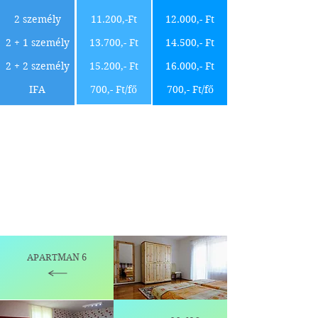
2 személy
11.200,-Ft
12.000,- Ft
2 + 1 személy
13.700,- Ft
14.500,- Ft
2 + 2 személy
15.200,- Ft
16.000,- Ft
IFA
700,- Ft/fő
700,- Ft/fő
Főszezon: június 22 - augusztus 30.
Az idegenforgalmi adó 18 éves kortól
fizetendő
Gyermek elhelyezése 2 éves kor alatt
ingyenes
Fűtés költsége: fogyasztástól függően (kb.
1.600,- Ft/nap)
Kutya: 1.600,- Ft/éjszaka (egy kutya hozható)
APARTMAN 6