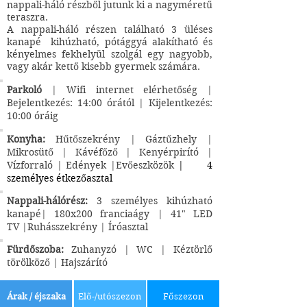
nappali-háló részből jutunk ki a nagyméretű
teraszra.
A nappali-háló részen található 3 üléses
kanapé kihúzható, pótággyá alakítható és
kényelmes fekhelyül szolgál egy nagyobb,
vagy akár kettő kisebb gyermek számára.
Parkoló
| Wifi internet elérhetőség |
Bejelentkezés: 14:00 órától | Kijelentkezés:
10:00 óráig
Konyha:
Hűtőszekrény | Gáztűzhely |
Mikrosütő | Kávéfőző | Kenyérpirító |
Vízforraló | Edények |Evőeszközök
| 4
személyes étkezőasztal
Nappali-hálórész:
3 személyes kihúzható
kanapé| 180x200 franciaágy | 41" LED
TV
|Ruhásszekrény | Íróasztal
Fürdőszoba:
Zuhanyzó | WC | Kéztörlő
törölköző | Hajszárító
Árak / éjszaka
Elő-/utószezon
Főszezon