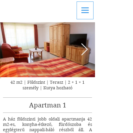
FAMILIE MAGYAR
APARTMAN
42 m2 | Földszint | Terasz | 2 + 1 + 1
személy | Kutya hozható
Apartman 1
A ház földszinti jobb oldali apartmanja 42
m2-es, konyha-étkező, fürdőszoba és
egylégterű nappali-háló részből áll. A