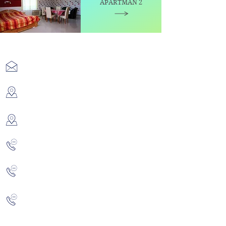
APARTMAN 2
Kapcsolat
info@zalakaros.eu
Ház 1-3: 8749 Zalakaros, Hegyalja u. 67.
Ház 4: 8749 Zalakaros, Zalagyöngye u. 37.
+36 20 347 3120
/Magyar Józsefné/
+36 93 340 189
+36 30 399 4765 /Magyar Szabolcs/