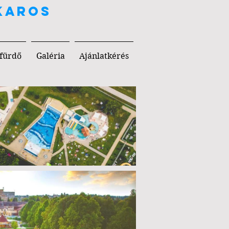
KAROS
fürdő
Galéria
Ajánlatkérés