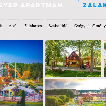
AGYAR APARTMAN
ZALA
k
Árak
Zalakaros
Szabadidő
Gyógy- és élmény