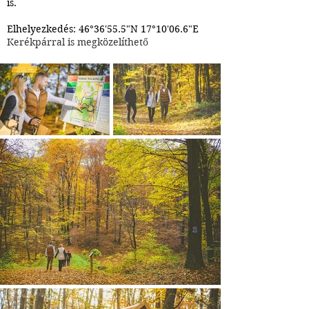
is.
Elhelyezkedés: 46°36'55.5"N 17°10'06.6"E
Kerékpárral is megközelíthető