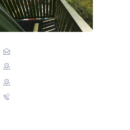
Kapcsolat
info@zalakaros.eu
Ház 1-3: 8749 Zalakaros, Hegyalja u. 67.
Ház 4: 8749 Zalakaros, Zalagyöngye u. 37.
+36 20 347 3120
/Magyar Józsefné/
+36 93 340 189