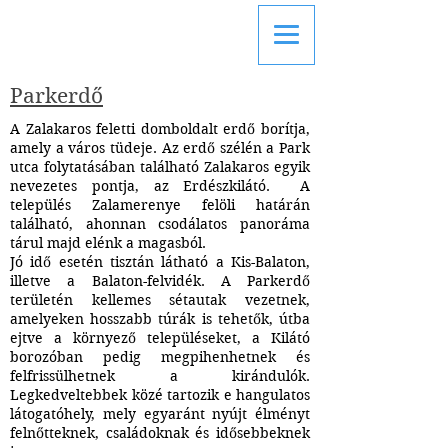
FAMILIE MAGYAR
APARTMAN
Parkerdő
A Zalakaros feletti domboldalt erdő borítja,
amely a város tüdeje. Az erdő szélén a Park
utca folytatásában található Zalakaros egyik
nevezetes pontja, az Erdészkilátó. A
település Zalamerenye felöli határán
található, ahonnan csodálatos panoráma
tárul majd elénk a magasból.
Jó idő esetén tisztán látható a Kis-Balaton,
illetve a Balaton-felvidék. A Parkerdő
területén kellemes sétautak vezetnek,
amelyeken hosszabb túrák is tehetők, útba
ejtve a környező településeket, a Kilátó
borozóban pedig megpihenhetnek és
felfrissülhetnek a kirándulók.
Le
gked
veltebbek közé tartozik e hangulatos
látogatóhely, mely egyaránt nyújt élményt
felnőtteknek, családoknak és idősebbeknek