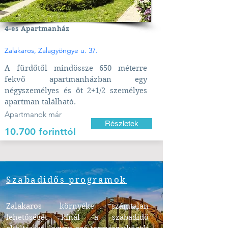
4-es Apartmanház
Zalakaros, Zalagyöngye u. 37.
A fürdőtől mindössze 650 méterre
fekvő apartmanházban egy
négyszemélyes és öt 2+1/2 személyes
apartman található.
Apartmanok már
Részletek
10.700 forinttól
Szabadidős programok
Zalakaros környéke számtalan
lehetőséget kínál a szabadidő