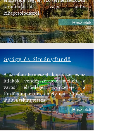
eltöltésére, legyen szó természetközeli
kirándulásról, vagy aktív
kikapcsolódásról.
Részletek
Gyógy és élményfürdő
A páratlan természeti környezet és az
ittlakók vendégszeretete mellett, a
város elsődleges vonzereje a
fürdőkomplexum, amely már 50 éves
múltra tekint vissza.
Részletek