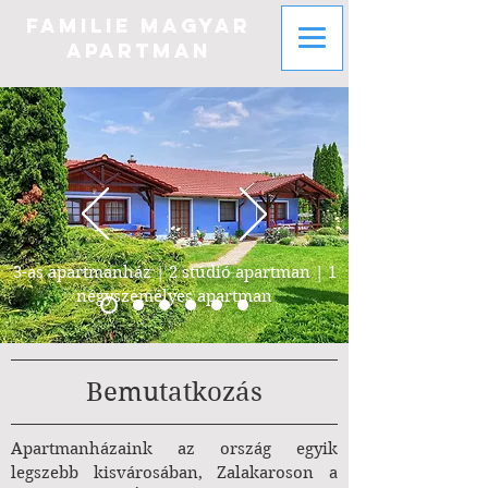
FAMILIE MAGYAR
APARTMAN
3-as apartmanház | 2 stúdió apartman | 1
négyszemélyes apartman
Bemutatkozás
Apartmanházaink az ország egyik
legszebb kisvárosában, Zalakaroson a