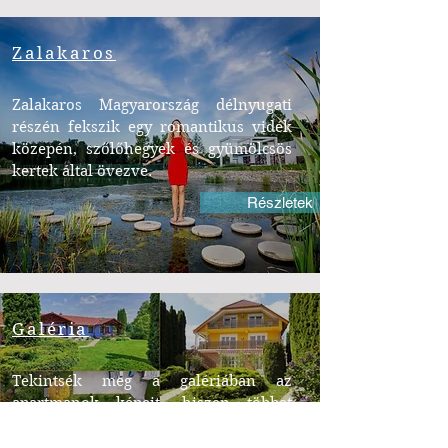
Zalakaros
Zalakaros Magyarország délnyugati
részén fekszik egy romantikus vidék
közepén, szőlőhegyek és gyümölcsös
kertek által övezve.
Részletek
Galéria
Tekintsék meg a galériában az
apartmanok képeit, hiszen többet
mondanak száz szónál.