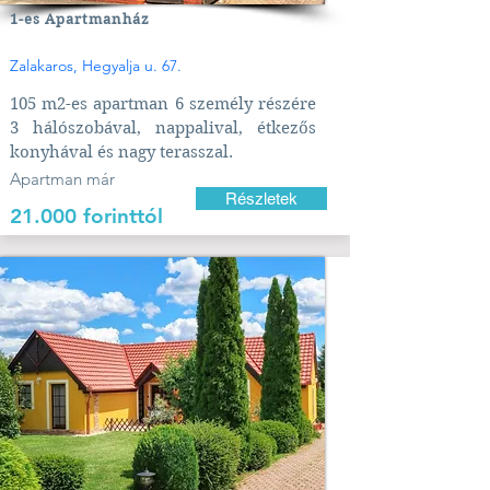
1-es Apartmanház
Zalakaros, Hegyalja u. 67.
105 m2-es apartman 6 személy részére
3 hálószobával, nappalival, étkezős
konyhával és nagy terasszal.
Apartman már
Részletek
21.000 forinttól