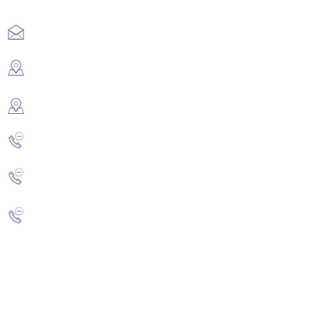
Kontakt
info@zalakaros.eu
Haus 1-3: 8749 Zalakaros, Hegyalja Str. 67.
Haus 4: 8749 Zalakaros, Zalagyöngye Str. 37.
+36 20 347 3120
/Józsefné Magyar/
+36 93 340 189
+36 30 399 4765
/Magyar Szabolcs/
Anerkennungen