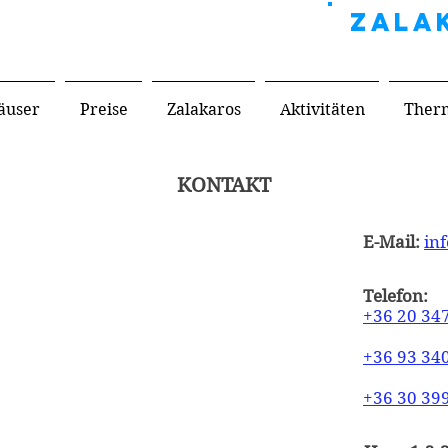
AGYAR APARTMAN
ZALA
äuser
Preise
Zalakaros
Aktivitäten
Ther
KONTAKT
E-Mail:
in
Telefon:
+36 20 34
+36 93 34
+36 30 39