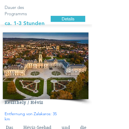
Dauer des
Programms
Details
ca. 1-3 Stunden
Keszthely / Héviz
Entfernung von Zalakaros: 35
km
Das Hévíz-Seebad und die