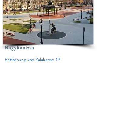
Nagykanizsa
Entfernung von Zalakaros: 19
km
Nagykanizsa - die nächstgelegene Stadt
zu Zalakaros - bietet viele
Möglichkeiten zum Einkaufen oder
einfach nur einen Kaffee auf dem
Hauptplatz.
Programmdauer
Details
ca. 2-4 Stunden